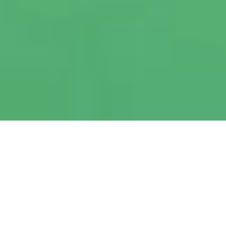
私たちについて
現場ごとに最適化された
設備用足場、備品を